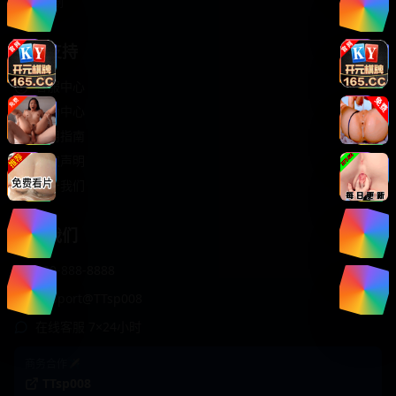
轻松喜剧
服务支持
客服中心
帮助中心
使用指南
版权声明
关于我们
联系我们
400-888-8888
support@TTsp008
在线客服 7×24小时
商务合作✈️
TTsp008